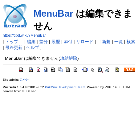
MenuBar
は編集できま
せん
https://gpd.wiki/?MenuBar
[
トップ
] [
編集
|
差分
|
履歴
|
添付
|
リロード
] [
新規
|
一覧
|
検索
|
最終更新
|
ヘルプ
]
MenuBar は編集できません(
凍結解除
)
Site admin:
みやけ
PukiWiki 1.5.4
© 2001-2022
PukiWiki Development Team
. Powered by PHP 7.4.30. HTML
convert time: 0.008 sec.