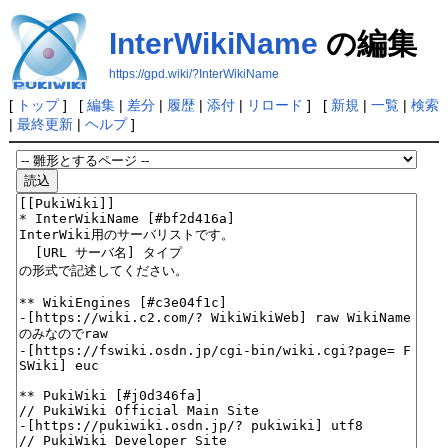
InterWikiName
の編集
https://gpd.wiki/?InterWikiName
[
トップ
] [
編集
|
差分
|
履歴
|
添付
|
リロード
] [
新規
|
一覧
|
検索
|
最終更新
|
ヘルプ
]