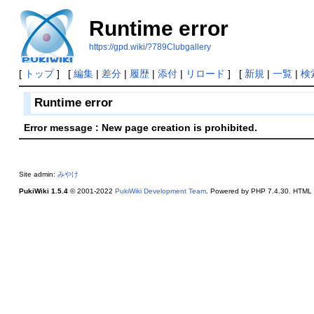
Runtime error
https://gpd.wiki/?789Clubgallery
[
トップ
] [
編集
|
差分
|
履歴
|
添付
|
リロード
] [
新規
|
一覧
|
検
Runtime error
Error message : New page creation is prohibited.
Site admin:
みやけ
PukiWiki 1.5.4
© 2001-2022
PukiWiki Development Team
. Powered by PHP 7.4.30. HTML c