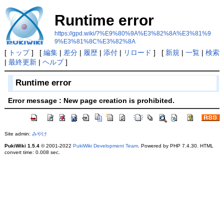
Runtime error
https://gpd.wiki/?%E9%80%9A%E3%82%8A%E3%81%9
9%E3%81%8C%E3%82%8A
[
トップ
] [
編集
|
差分
|
履歴
|
添付
|
リロード
] [
新規
|
一覧
|
検索
|
最終更新
|
ヘルプ
]
Runtime error
Error message : New page creation is prohibited.
Site admin:
みやけ
PukiWiki 1.5.4
© 2001-2022
PukiWiki Development Team
. Powered by PHP 7.4.30. HTML
convert time: 0.008 sec.