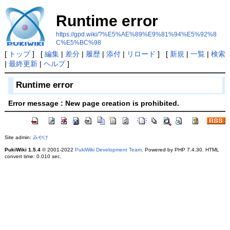
Runtime error
https://gpd.wiki/?%E5%AE%89%E9%81%94%E5%92%8
C%E5%BC%98
[
トップ
] [
編集
|
差分
|
履歴
|
添付
|
リロード
] [
新規
|
一覧
|
検索
|
最終更新
|
ヘルプ
]
Runtime error
Error message : New page creation is prohibited.
Site admin:
みやけ
PukiWiki 1.5.4
© 2001-2022
PukiWiki Development Team
. Powered by PHP 7.4.30. HTML
convert time: 0.010 sec.