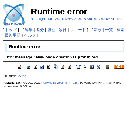
Runtime error
https://gpd.wiki/?%E4%B8%8B%E5%8C%97%E6%9D%8F
[
トップ
] [
編集
|
差分
|
履歴
|
添付
|
リロード
] [
新規
|
一覧
|
検索
|
最終更新
|
ヘルプ
]
Runtime error
Error message : New page creation is prohibited.
Site admin:
みやけ
PukiWiki 1.5.4
© 2001-2022
PukiWiki Development Team
. Powered by PHP 7.4.30. HTML
convert time: 0.009 sec.