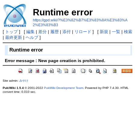
Runtime error
https://gpd.wiki/?%E3%82%B7%E3%83%8A%E3%83%A
2%E3%83%B3
[
トップ
] [
編集
|
差分
|
履歴
|
添付
|
リロード
] [
新規
|
一覧
|
検索
|
最終更新
|
ヘルプ
]
Runtime error
Error message : New page creation is prohibited.
Site admin:
みやけ
PukiWiki 1.5.4
© 2001-2022
PukiWiki Development Team
. Powered by PHP 7.4.30. HTML
convert time: 0.010 sec.