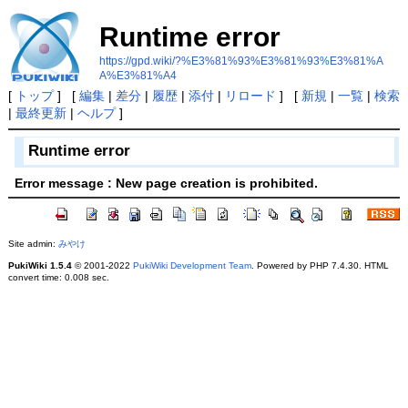
Runtime error
https://gpd.wiki/?%E3%81%93%E3%81%93%E3%81%A
A%E3%81%A4
[
トップ
] [
編集
|
差分
|
履歴
|
添付
|
リロード
] [
新規
|
一覧
|
検索
|
最終更新
|
ヘルプ
]
Runtime error
Error message : New page creation is prohibited.
Site admin:
みやけ
PukiWiki 1.5.4
© 2001-2022
PukiWiki Development Team
. Powered by PHP 7.4.30. HTML
convert time: 0.008 sec.