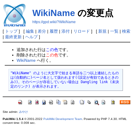
WikiName
の変更点
https://gpd.wiki/?WikiName
[
トップ
] [
編集
|
差分
|
履歴
|
添付
|
リロード
] [
新規
|
一覧
|
検索
|
最終更新
|
ヘルプ
]
追加された行は
この色
です。
削除された行は
この色
です。
WikiName
へ行く。
"WikiName" のように大文字で始まる単語を二つ以上連結したもの
は(自動的に)ページ名として扱われます((設定が有効であるときの
み))。そのページが存在していない場合は Dangling link (未決
定のリンク) が表示されます。
Site admin:
みやけ
PukiWiki 1.5.4
© 2001-2022
PukiWiki Development Team
. Powered by PHP 7.4.30. HTML
convert time: 0.008 sec.