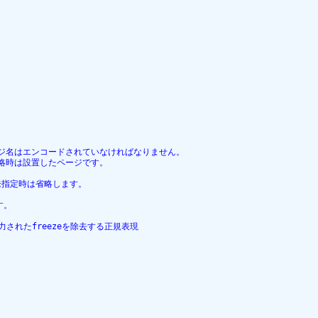
ジ名はエンコードされていなければなりません。

略時は設置したページです。

、未指定時は省略します。

。

接入力されたfreezeを除去する正規表現
