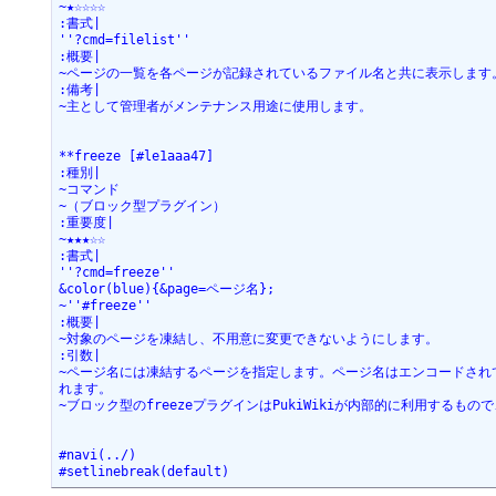
~★☆☆☆☆

:書式|

''?cmd=filelist''

:概要|

~ページの一覧を各ページが記録されているファイル名と共に表示します。
:備考|

~主として管理者がメンテナンス用途に使用します。

**freeze [#le1aaa47]

:種別|

~コマンド

~（ブロック型プラグイン）

:重要度|

~★★★☆☆

:書式|

''?cmd=freeze''

&color(blue){&page=ページ名};

~''#freeze''

:概要|

~対象のページを凍結し、不用意に変更できないようにします。

:引数|

~ページ名には凍結するページを指定します。ページ名はエンコードされ
れます。

~ブロック型のfreezeプラグインはPukiWikiが内部的に利用するも
#navi(../)

#setlinebreak(default)