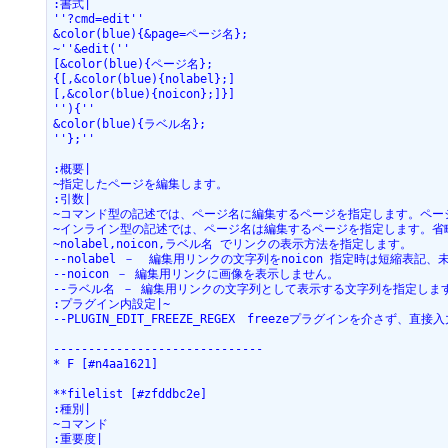
:書式|

''?cmd=edit''

&color(blue){&page=ページ名};

~''&edit(''

[&color(blue){ページ名};

{[,&color(blue){nolabel};]

[,&color(blue){noicon};]}]

''){''

&color(blue){ラベル名};

''};''

:概要|

~指定したページを編集します。

:引数|

~コマンド型の記述では、ページ名に編集するページを指定します。ペー
~インライン型の記述では、ページ名は編集するページを指定します。省
~nolabel,noicon,ラベル名 でリンクの表示方法を指定します。

--nolabel －  編集用リンクの文字列をnoicon 指定時は短縮表記
--noicon － 編集用リンクに画像を表示しません。

--ラベル名 － 編集用リンクの文字列として表示する文字列を指定します
:プラグイン内設定|~

--PLUGIN_EDIT_FREEZE_REGEX　freezeプラグインを介さず、直
------------------------------

* F [#n4aa1621]

**filelist [#zfddbc2e]

:種別|

~コマンド

:重要度|
