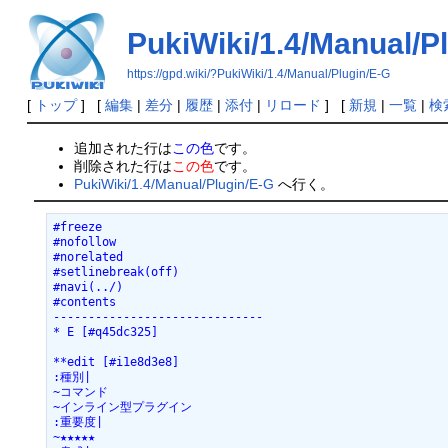
PukiWiki/1.4/Manual/P
https://gpd.wiki/?PukiWiki/1.4/Manual/Plugin/E-G
[
トップ
] [
編集
|
差分
|
履歴
|
添付
|
リロード
] [
新規
|
一覧
|
検
追加された行は
この色
です。
削除された行は
この色
です。
PukiWiki/1.4/Manual/Plugin/E-G
へ行く。
#freeze

#nofollow

#norelated

#setlinebreak(off)

#navi(../)

#contents

------------------------------

* E [#q45dc325]

**edit [#i1e8d3e8]

:種別|

~コマンド

~インライン型プラグイン

:重要度|

~★★★★★
