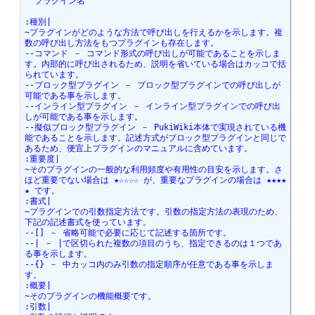
''プラグイン名''

:種別|

~プラグインがどのような方法で呼び出しを行えるかを示します。複
数の呼び出し方法をもつプラグインも存在します。

--コマンド － コマンド形式の呼び出しが可能であることを示しま
す。内部的に呼び出されるため、説明を省いている場合はカッコで括
られています。

--ブロック型プラグイン － ブロック型プラグインでの呼び出しが
可能である事を示します。

--インライン型プラグイン － インライン型プラグインでの呼び出
しが可能である事を示します。

--擬似ブロック型プラグイン － PukiWiki本体で実現されている機
能であることを示します。記述方式がブロック型プラグインと同じで
あるため、便宜上プラグインのマニュアルに含めています。

:重要度|

~そのプラグインの一般的な利用頻度や有用性の目安を示します。さ
ほど重要でない場合は ★☆☆☆☆ が、重要なプラグインの場合は ★★★★
★ です。

:書式|

~プラグインでの引数指定方法です。引数の指定方法の表現のため、
下記の記述書式を使っています。

--[] － 省略可能で必要に応じて記述する箇所です。

--| － |で区切られた複数の項目のうち、指定できるのは１つであ
る事を示します。

--{} － 中カッコ内のみ引数の指定順序が任意である事を示しま
す。

:概要|

~そのプラグインの機能概要です。

:引数|
