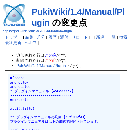
PukiWiki/1.4/Manual/Pl
ugin
の変更点
https://gpd.wiki/?PukiWiki/1.4/Manual/Plugin
[
トップ
] [
編集
|
差分
|
履歴
|
添付
|
リロード
] [
新規
|
一覧
|
検索
|
最終更新
|
ヘルプ
]
追加された行は
この色
です。
削除された行は
この色
です。
PukiWiki/1.4/Manual/Plugin
へ行く。
#freeze

#nofollow

#norelated

* プラグインマニュアル [#v0ed77c7]

------------------------------

#contents

------------------------------

#ls2(,title)

------------------------------

** プラグインマニュアルの凡例 [#vf3c6f93]

プラグインマニュアルは以下の形式で記述されています。
