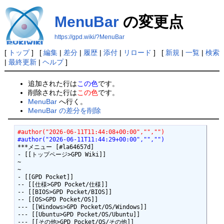
MenuBar
の変更点
https://gpd.wiki/?MenuBar
[
トップ
] [
編集
|
差分
|
履歴
|
添付
|
リロード
] [
新規
|
一覧
|
検索
|
最終更新
|
ヘルプ
]
追加された行は
この色
です。
削除された行は
この色
です。
MenuBar
へ行く。
MenuBar の差分を削除
#author("2026-06-11T11:44:08+00:00","","")
#author("2026-06-11T11:44:29+00:00","","")
***メニュー [#la64657d]

- [[トップページ>GPD Wiki]]

~

~

- [[GPD Pocket]]

-- [[仕様>GPD Pocket/仕様]]

-- [[BIOS>GPD Pocket/BIOS]]

-- [[OS>GPD Pocket/OS]]

--- [[Windows>GPD Pocket/OS/Windows]]

--- [[Ubuntu>GPD Pocket/OS/Ubuntu]]

--- [[その他>GPD Pocket/OS/その他]]
