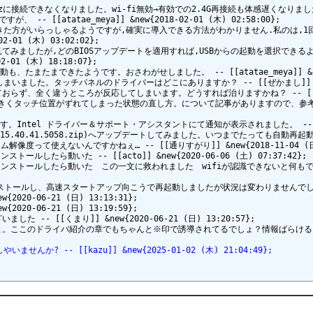
Hzに接続できなくなりました。wi-fi無効→有効での2.4G再接続も体感遅くなりました。 -- [[
 [[atatae_meya]] &new{2018-02-01 (木) 02:58:00};

ルできた方がいらっしゃるようですが,確実に導入できる方法がわかりません.私のは,1回
01 (木) 03:02:02};

ジを見てみましたが,どのBIOSアップデートを適用すれば,USBからの起動を選択でき
01 (木) 18:18:07};

まできたようです。おさわがせしました。 -- [[atatae_meya]] &new{2018
た。タッチパネルのドライバーはどこにありますか？ -- [[ぜかまし]] &new{201
く違うところが反応してしまいます。どうすれば治りますかね？ -- [[ぜかまし]] &n
くタッチ位置がずれてしまった状態の直し方。について記事がありますので、参考にされると良い
されています。Intel ドライバー＆サポート・アシスタントにて通知が表示されました。 --  &new
.5058(win64_15.40.41.5058.zip)へアップデートしてみました。いつまでた
えないんですかねぇ… -- [[通りすがり]] &new{2018-11-04 (日) 1
ンストールしたら動いた -- [[acto]] &new{2020-06-06 (土) 07:37:42};

なったがアンインストールしたら動いた　この一文に救われました　wifiが認識できないと何もでき
アンインストールし、高速スタートアップ向こうで再起動しましたが状況は変わりませんでした。 -- [
0-06-21 (日) 13:13:31};

0-06-21 (日) 13:19:59};

[[くまり]] &new{2020-06-21 (日) 13:20:57};

ここのドライバ紹介の章でもちゃんと※印で誘導されてるでしょ？情報ばらけるとWik
ませんか? -- [[kazu]] &new{2025-01-02 (木) 21:04:49};