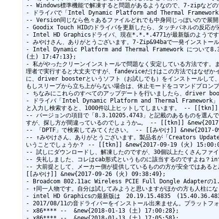
-- Windows標準機能で解凍すると問題があるようなので、7-zipなどのツールを
- ドライバで「Intel Dynamic Platform and Thermal Fram
-- Version同じなら色々あるファイルどれでも中身同じっぽいので展開してイン
- Goodix Touch HIDのドライバを更新したら、タッチパネルの反応が液
- Intel HD Graphicsドライバ、現在*.*.*.4771が最新版のよう
- みやけさん、ありがとうございます。7-Zip&94baで一発インストールできましたm(
- Intel Dynamic Platform and Thermal Framewo
(土) 17:47:13};

- 私がやったクリーンインストールで問題なく安定している方法です。ま
理者で実行すると大丈夫ですが、fandeviceだけはこの方法ではなぜか
に、driver boosterというソフト（お試しでも）をインスト
もしスリープから立ち上がらない場合は、休止モードをコマンドプロンプトでオフにし
- ちなみにこれらのすべてのアップデートを行いましたら、driver booster
- ドライバ「Intel Dynamic Platform and Thermal Frame
と入力し検索すると、1000件以上ヒットしてしまいます。 -- [[tkn]] &new{
-- バージョンの項目で「8.3.10205.4743」と記載のあるもの
すが、探し方が間違っているのでしょうか…。 -- [[tkn]] &new{2017-09-
-- 「DPTF」で検索してみてください。 -- [[みやけ]] &new{2017-09-1
-- ↑みやけさん、ありがとうございます。製品名が「Creators Upd
いうことでしょうか？ -- [[tkn]] &new{2017-09-19 (火) 15:00:04
-- 試しにダウンロードし、解凍したのですが、30個以上たくさんファイル？が入っ
-- 失礼しました、コレはcab形式というものに該当するのですよね？infファイル
-- 大前提として、メーカー側が提供しているものの方が安全ではあると
[[みやけ]] &new{2017-09-26 (火) 09:38:49};

- Broadcom 802.11ac Wireless PCIE Full Dongle Adapter
- ↑同一人物です。自分は試してみようと思いますがほかの方も人柱になっていただ
- intel HD Graphicsの最新版は　20.19.15.4835　(15.40.36.4
- 2017/08/11の音ドライバーをインストール出来ません。プラットフォーム
- x86**** --  &new{2018-01-13 (土) 17:00:28};

- x86**** --  &new{2018-01-13 (土) 17:05:58};
