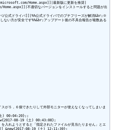
ate.microsoft.com/Home.aspx]]|最新版に更新を推奨|

crosoft.com/Home.aspx]]|不適切なバージョンをインストールすると問題が出
ocket/ドライバ/公式ドライバ]]|%%公式ドライバでのプチフリーズが解消&br;※
ない方が安全です%%&br;アップデート後の不具合報告が複数ある
ターデバイスが５，６個できたりして外部モニターが使えなくなってしまいま
0:04:20};;

08-19 (土) 00:43:08};

e8の２種類とも）を入れようとすると「指定されたファイルが見当たりません」とエ
017-08-19 (土) 12:11:39};
