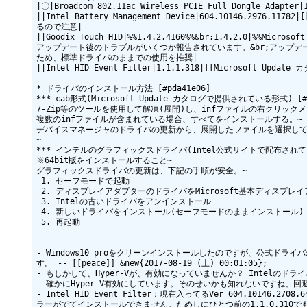
|〇|Broadcom 802.11ac Wireless PCIE Full Dongle Adapte
||Intel Battery Management Device|604.10146.2976.1
るので注意|

||Goodix Touch HID|%%1.4.2.4160%%&br;1.4.2.0|%%
アップデート後のトラブルがいくつか報告されています。&br;アップデ
ため、標準ドライバのままでの使用を推奨|

||Intel HID Event Filter|1.1.1.318|[[Microsoft Update カ
* ドライバのインストール方法 [#pda41e06]

*** cab形式(Microsoft Update カタログで提供されている形式) [#a7
7-Zip等のツールを使用して解凍(展開)し、infファイルの右クリックメ
複数のinfファイルが含まれている場合、すべてをインストールする。~

デバイスマネージャのドライバの更新から、展開したファイルを選択して
~

*** インテルのグラフィックスドライバ(Intel公式サイトで配布されているも
※64bit版をインストールすること~

グラフィックスドライバの更新は、下記の手順が安全。~

 1. セーフモードで起動

 2. ディスプレイアダプターのドライバをMicrosoft基本ディスプレイアダプターに変更

 3. Intelの古いドライバをアンインストール

 4. 新しいドライバをインストール(セーフモードのままインストール)

 5. 再起動

----

- Windows10 proをクリーンインストールしたのですが、公式ドラ
す。 -- [[peace]] &new{2017-08-19 (土) 00:01:05};

- もしかして、Hyper-Vが、有効になっていませんか？ Intelのドライバのバ
- 確かにHyper-V有効にしています。そのせいかも知れないですね、回避策ないか
- Intel HID Event Filter：現在入ってるVer 604.101
ラーがでてインストールできません。ためしにひとつ前の1.1.0.310でも同じエラ