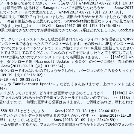
使ってみてください。 -- [[みやけ]] &new{2017-08-22 (火) 14:37:4
ework」は項目が沢山あるけど～Managerについての記載なんだろうか --  &new{2017-08
ストールで大丈夫でした。 &new{2017-08-21 (月) 23:37:30};

晶に対して90度(?)ずれちゃいました。復旧の仕方がわかる方いましたらご教授ください --  
です。　今後も更新があると思われるので、GPDPocket的に推奨なドライバが見つかればよいのです
__)m -- [[K.K]] &new{2017-09-04 (月) 19:46:48};

rk について8.3系は検索できないのですが動作確認できている8.2系はどれでしょうか。Goodixド
ず、クリーンインストールした後に公開されているドライバーを管理者としてすべて
インストールできなかったのでインストールします。その後wifi JPをインストール
ールして、すべてのドライバーをソフトでチェック後にドライバーを最新に更新してくだ
てみてください。これらのすべてを行いましたらとても安定しております。 -- [[halt
は要らないのでアンインストールしても問題ありません。 -- [[halt]] &new{2017
work」を、ダウンロード先「Microsoft Update カタログ」のページに飛び、右上の検索窓に「I
2017-09-19 (火) 03:15:34};

を選んでダウンロードすればいいのでしょうか？しかし、バージョンのところをクリックす
19 (火) 03:16:02};

9 (火) 09:33:57};

ate～」や「Anniversary Update～」などたくさんありますが、上のコメ
};

ていますが、どうすれば更新ができるのでしょうか？ -- [[tkn]] &new{2017-
が3つ程あったので全部インストールすればいいのですね。 -- [[tkn]] &new{20
思いますので、 無理に更新する必要はありません。 ご興味があれば、壊れるわけで
の1.558.53.31はどうでしょう --  &new{2017-11-18 (土) 23:44:03};

けるとデータ数が増えるのでありがたいです --  &new{2017-11-18 (土) 
835)　になっていると思う  --  &new{2018-01-09 (火) 23:49:59};

が間違ってるとか。フォルダーの名前間違ってるかもと思ってx64のフォルダーも試したがダメ。