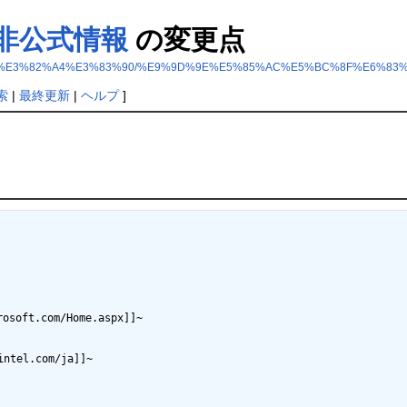
バ/非公式情報
の変更点
%83%A9%E3%82%A4%E3%83%90/%E9%9D%9E%E5%85%AC%E5%BC%8F%E6%8
索
|
最終更新
|
ヘルプ
]
soft.com/Home.aspx]]~

el.com/ja]]~
