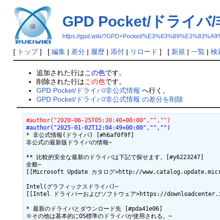
GPD Pocket/ドライ
https://gpd.wiki/?GPD+Pocket/%E3%83%89%E3
[
トップ
] [
編集
|
差分
|
履歴
|
添付
|
リロード
] [
新規
|
一覧
|
検
追加された行は
この色
です。
削除された行は
この色
です。
GPD Pocket/ドライバ/非公式情報
へ行く。
GPD Pocket/ドライバ/非公式情報 の差分を削除
#author("2020-06-25T05:30:40+00:00","","")
#author("2025-01-02T12:04:49+00:00","","")
* 非公式情報(ドライバ) [#h6af0f9f]

非公式の最新版ドライバの情報~

** 比較的安全な最新のドライバは下記で探せます。[#y6223247]

全般~

[[Microsoft Update カタログ>http://www.catalog.update.micro
Intel(グラフィックスドライバ)~

[[Intel ドライバーおよびソフトウェア>https://downloadcenter.int
* 最新のドライバとダウンロード先 [#pda41e06]

※その他は基本的にOS標準のドライバが使用される。~
