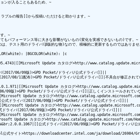
ョンが入ることもあるため、~

やトラブルの報告]]から投稿いただけると助かります。~

。~

もパフォーマンス等に大きな影響がないもの(変化を実感できないもの)です。~

いているものは、テスト用のドライバ(β版的な物)なので、積極的に更新するものではありませ
OR(white): |BGCOLOR(white): |c

10205.4743|[[Microsoft Update カタログ>http://www.catalog.updat
ライバ(2017/06/09版)>GPD Pocket/ドライバ/公式ドライバ]]||

[[公式ドライバ(2017/08/11配布)>GPD Pocket/ドライバ/公式ドライバ]]|不具
2.0.1.971|[[Microsoft Update カタログ>http://www.catalog.update.mic
ライバ(2017/06/09版)>GPD Pocket/ドライバ/公式ドライバ]]|正しくインスト
[[Microsoft Update カタログ>http://www.catalog.update.microsoft.com
129|[[公式ドライバ(2017/06/09版)>GPD Pocket/ドライバ/公式ドライバ]]||

|[[Microsoft Update カタログ>http://www.catalog.update.microsoft.co
7|[[公式ドライバ(2017/06/09版)>GPD Pocket/ドライバ/公式ドライバ]]||

[[Microsoft Update カタログ>http://www.catalog.update.microsoft.com
crosoft Update カタログ>http://www.catalog.update.microsoft.com/Hom
.0.1094%%&br;2.0.0.1067|[[公式ドライバ(2017/06/09版)>GPD Pocke
ntel公式サイト>https://downloadcenter.intel.com/ja/download/26984