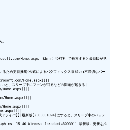
ん。

e.microsoft.com/Home.aspx]]&br;(「DPTF」で検索すると最新版が見
合が修正されているため更新推奨(公式によるバグフィックス版)&br;不適切なバー
rosoft.com/Home.aspx]]||

ールされていないと、スリープ中にファンが回るなどの問題が起きる|

/Home.aspx]]||

m/Home.aspx]]||

/Home.aspx]]||

e.aspx]]||

t/ドライバ/公式ドライバ]]|最新版(2.0.0.1094)にすると、スリープ中のバッテ
/Graphics--15-40-Windows-?product=80939]]|最新版に更新を推