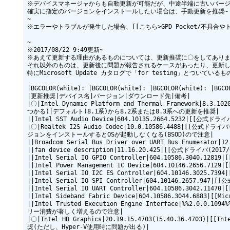
※デバイスマネージャからも自動更新が可能だが、中途半端に古いバージ
確実に指定のバージョンをインストールしたい場合は、手動更新を推奨~

~

※エラーやトラブルが発生した場合、[[こちら>GPD Pocket/不具合
~

※2017/08/22 9:49更新~

※あえて更新する理由があるものについては、更新推奨に〇をしてあります
それ以外のものは、更新後に問題が報告されるケースがあったり、更新して
特にMicrosoft Update カタログで「for testing」とつ
|BGCOLOR(white): |BGCOLOR(white): |BGCOLOR(white): |BGCOL
|更新推奨|デバイス名|バージョン|ダウンロード先|備考|

|〇|Intel Dynamic Platform and Thermal Framework|8.3.
つかる)|デフォルト(8.1系)から8.2系または8.3系への更新を推奨|

||Intel SST Audio Device|604.10135.2664.5232|[[公式ド
|〇|Realtek I2S Audio Codec|10.0.10586.4488|
ジョンをインストールするとOSが起動しなくなる(BSOD)ので注意|

||Broadcom Serial Bus Driver over UART Bus Enumerator|1
||fan device description|11.16.20.425|[[公式ド
||Intel Serial IO GPIO Controller|604.10586.3040.12819|
||Intel Power Management IC Device|604.10146.2656.7
||Intel Serial IO I2C ES Controller|604.10146.3025.7394
||Intel Serial IO SPI Controller|604.10146.2657.94
||Intel Serial IO UART Controller|604.10586.3042.11470|
||Intel Sideband Fabric Device|604.10586.3044.6883|[[Mi
||Intel Trusted Execution Engine Interface|%%2.0
リー消費が著しく増えるので注意|

|〇|Intel HD Graphics|20.19.15.4703(15.40.36.4703)|[[I
奨(ただし、Hyper-V使用時に問題が出る)|
