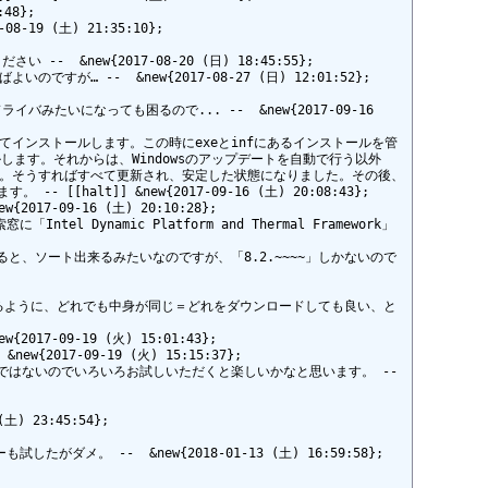
8};

-19 (土) 21:35:10};

&new{2017-08-20 (日) 18:45:55};

が… --  &new{2017-08-27 (日) 12:01:52};

ライバみたいになっても困るので... --  &new{2017-09-16 
インストールします。この時にexeとinfにあるインストールを管
します。それからは、Windowsのアップデートを自動で行う以外
さい。そうすればすべて更新され、安定した状態になりました。その後、
]] &new{2017-09-16 (土) 20:08:43};

-09-16 (土) 20:10:28};

ntel Dynamic Platform and Thermal Framework」
ると、ソート出来るみたいなのですが、「8.2.~~~~」しかないので
ントにあるように、どれでも中身が同じ＝どれをダウンロードしても良い、と
09-19 (火) 15:01:43};

17-09-19 (火) 15:15:37};

はないのでいろいろお試しいただくと楽しいかなと思います。 -- 
23:45:54};

 --  &new{2018-01-13 (土) 16:59:58};
