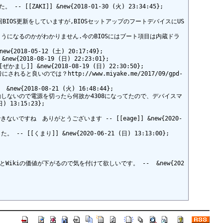
ZAKI]] &new{2018-01-30 (火) 23:34:45};

BIOS更新をしていますが,BIOSセットアップのフートデバイスにUS
るようになるのかがわかりません.今のBIOSにはブート項目は内蔵ドラ
-05-12 (土) 20:17:49};

8-08-19 (日) 22:23:01};

ew{2018-08-19 (日) 22:30:50};

のでは？http://www.miyake.me/2017/09/gpd-
{2018-08-21 (火) 16:48:44};

っても自動再起動しないので電源を切ったら何故か4308になってたので、デバイスマ
3:15:23};

ないですね　ありがとうございます -- [[eage]] &new{2020-
[くまり]] &new{2020-06-21 (日) 13:13:00};

iの価値が下がるので気を付けて欲しいです。 --  &new{202