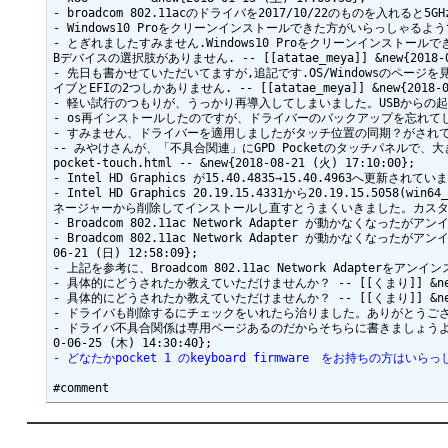
- broadcom 802.11acのドライバを2017/10/22のものを入れると5G
- Windows10 Proをクリーンインストールできた方がいらっしゃるようですが、 --
- とぎれましたすみません.Windows10 Proをクリーンインストー
Bデバイスの選択肢がありません. -- [[atatae_meya]] &new{2018-02-
- 先日も書かせていただいてますが,追記です.OS/Windowsのペー
イブとEFIの2つしかありません. -- [[atatae_meya]] &new{2018-02-
- 軽い試行のつもりが、うっかり再導入してしまいました。USBからの起動も、たまた
- os再インストールしたのですが、ドライバーのバックアップを忘れてしまいまし
- すみません、ドライバーを適用しましたがタッチ位置の同期？がされておらず、全
-- みやけさんが、「不具合関連」にGPD Pocketのタッチパネルで、大き
pocket-touch.html -- &new{2018-08-21 (火) 17:10:00};

- Intel HD Graphics が15.40.4835→15.40.4963へ更新
- Intel HD Graphics 20.19.15.4331から20.19.15
ネージャーから削除してインストールし直すとうまくいきました。カスタム解像度って使
- Broadcom 802.11ac Network Adapter が動かなくなったがアンイ
- Broadcom 802.11ac Network Adapter が動かなく
06-21 (日) 12:58:09};

- 上記を参考に、Broadcom 802.11ac Network Adapterを
- 具体的にどうされたか教えていただけませんか？ -- [[くまり]] &new{202
- 具体的にどうされたか教えていただけませんか？ -- [[くまり]] &new{202
- ドライバも削除するにチェックをいれたら治りました。ありがとうございました -- 
- ドライバ不具合関係は専用ページあるのだからそちらに書きましょうよ。
- どなたかpocket 1 のkeyboard firmware　をお持ちの方はいらっしやい