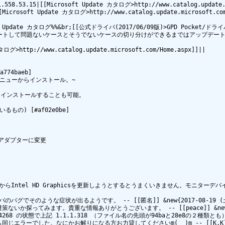
r|1.558.53.15|[[Microsoft Update カタログ>http://www.catalog.upd
1782|[[Microsoft Update カタログ>http://www.catalog.update.mi
Microsoft Update カタログ%%&br;[[公式ドライバ(2017/06/09版)>GPD P
ートして問題ないケースとそうでないケースの切り分けができるまではアップデートし
タログ>http://www.catalog.update.microsoft.com/Home.aspx]]||

74baeb]

ニューからインストール。~

インストールすることも可能。

の) [#af02e0be]

イバからIntel HD Graphicsを更新しようとするとうまくいきません。モニ
グでそのような症状が出るようです。 -- [[匿名]] &new{2017-08-19 (土) 0
探ってみます。貴重な情報ありがとうございます。 -- [[peace]] &new{2017-
46.2708.64268 の状態で上記 1.1.1.318 （ファイル名の先頭が94baと28
ーでした。なにかお解りになる方お力貸してくださいm(__)m -- [[K.K]] &new{2