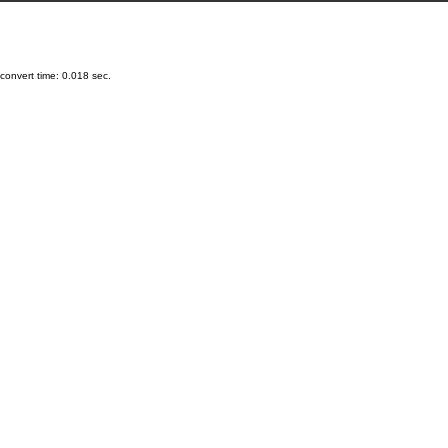
onvert time: 0.018 sec.