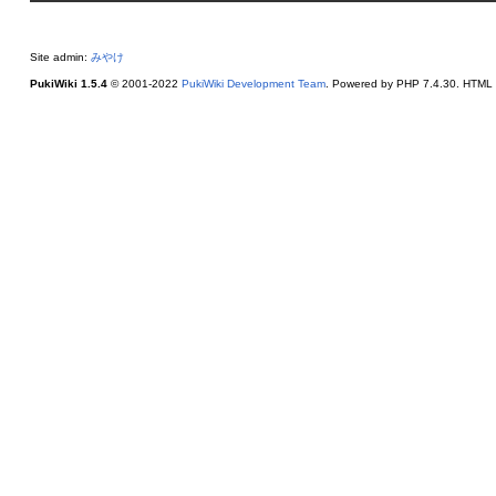
Site admin:
みやけ
PukiWiki 1.5.4
© 2001-2022
PukiWiki Development Team
. Powered by PHP 7.4.30. HTML c