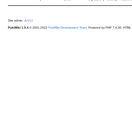
Site admin:
みやけ
PukiWiki 1.5.4
© 2001-2022
PukiWiki Development Team
. Powered by PHP 7.4.30. HTML c