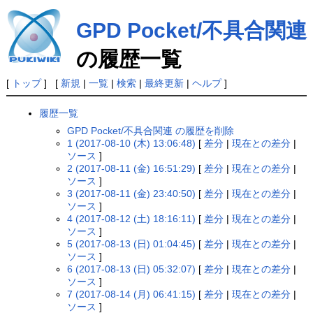
GPD Pocket/不具合関連
の履歴一覧
[
トップ
] [
新規
|
一覧
|
検索
|
最終更新
|
ヘルプ
]
履歴一覧
GPD Pocket/不具合関連 の履歴を削除
1 (2017-08-10 (木) 13:06:48)
[
差分
|
現在との差分
|
ソース
]
2 (2017-08-11 (金) 16:51:29)
[
差分
|
現在との差分
|
ソース
]
3 (2017-08-11 (金) 23:40:50)
[
差分
|
現在との差分
|
ソース
]
4 (2017-08-12 (土) 18:16:11)
[
差分
|
現在との差分
|
ソース
]
5 (2017-08-13 (日) 01:04:45)
[
差分
|
現在との差分
|
ソース
]
6 (2017-08-13 (日) 05:32:07)
[
差分
|
現在との差分
|
ソース
]
7 (2017-08-14 (月) 06:41:15)
[
差分
|
現在との差分
|
ソース
]