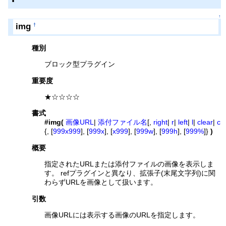
↑
img
†
種別
ブロック型プラグイン
重要度
★☆☆☆☆
書式
#img(
画像URL
|
添付ファイル名
[,
right
|
r
|
left
|
l
|
clear
|
c
{, [
999x999
], [
999x
], [
x999
], [
999w
], [
999h
], [
999%
]}
)
概要
指定されたURLまたは添付ファイルの画像を表示しま
す。 refプラグインと異なり、拡張子(末尾文字列)に関
わらずURLを画像として扱います。
引数
画像URLには表示する画像のURLを指定します。