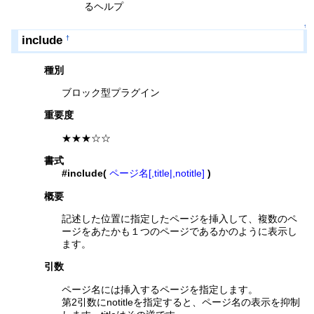
るヘルプ
↑
include
†
種別
ブロック型プラグイン
重要度
★★★☆☆
書式
#include(
ページ名[,title|,notitle]
)
概要
記述した位置に指定したページを挿入して、複数のペ
ージをあたかも１つのページであるかのように表示し
ます。
引数
ページ名には挿入するページを指定します。
第2引数にnotitleを指定すると、ページ名の表示を抑制