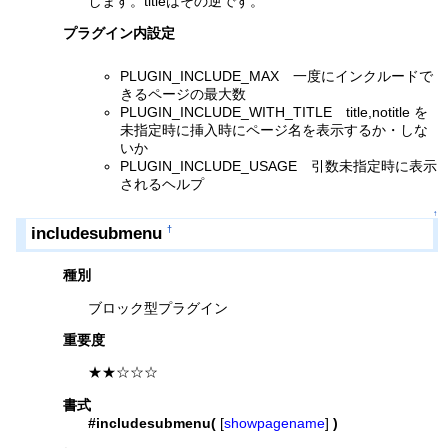
します。titleはその逆です。
プラグイン内設定
PLUGIN_INCLUDE_MAX 一度にインクルードで
きるページの最大数
PLUGIN_INCLUDE_WITH_TITLE title,notitle を
未指定時に挿入時にページ名を表示するか・しな
いか
PLUGIN_INCLUDE_USAGE 引数未指定時に表示
されるヘルプ
↑
includesubmenu
†
種別
ブロック型プラグイン
重要度
★★☆☆☆
書式
#includesubmenu(
[
showpagename
]
)