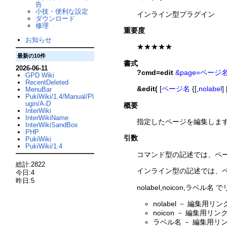
告
小技・便利な設定
インライン型プラグイン
ダウンロード
修理
重要度
お知らせ
★★★★★
最新の10件
書式
2026-06-11
?cmd=edit
&page=ページ
GPD Wiki
RecentDeleted
&edit(
[
ページ名
{[,
nolabel
] 
MenuBar
PukiWiki/1.4/Manual/Pl
ugin/A-D
概要
InterWiki
InterWikiName
指定したページを編集しま
InterWikiSandBox
PHP
引数
PukiWiki
PukiWiki/1.4
コマンド型の記述では、ペ
総計:2822
インライン型の記述では、
今日:4
昨日:5
nolabel,noicon,ラ
nolabel － 編集
noicon － 編集用
ラベル名 － 編集用