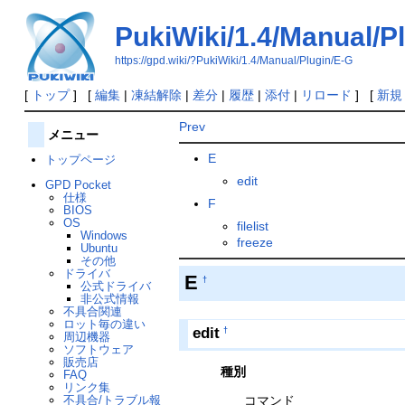
PukiWiki/1.4/Manual/P
https://gpd.wiki/?PukiWiki/1.4/Manual/Plugin/E-G
[
トップ
] [
編集
|
凍結解除
|
差分
|
履歴
|
添付
|
リロード
] [
新規
Prev
メニュー
E
トップページ
edit
GPD Pocket
仕様
F
BIOS
OS
filelist
Windows
freeze
Ubuntu
その他
ドライバ
E
†
公式ドライバ
非公式情報
不具合関連
ロット毎の違い
edit
†
周辺機器
ソフトウェア
販売店
種別
FAQ
リンク集
不具合/トラブル報
コマンド