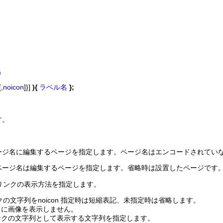
名
[,
noicon
]}]
){
ラベル名
};
す。
ージ名に編集するページを指定します。ページ名はエンコードされてい
ページ名は編集するページを指定します。省略時は設置したページです
ベル名 でリンクの表示方法を指定します。
用リンクの文字列をnoicon 指定時は短縮表記、未指定時は省略します。
リンクに画像を表示しません。
リンクの文字列として表示する文字列を指定します。