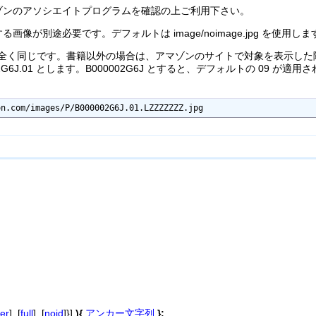
ゾンのアソシエイトプログラムを確認の上ご利用下さい。
像が別途必要です。デフォルトは image/noimage.jpg を使用しま
SBN と全く同じです。書籍以外の場合は、アマゾンのサイトで対象を表示
002G6J.01 とします。B000002G6J とすると、デフォルトの 0
on.com/images/P/B000002G6J.01.LZZZZZZZ.jpg
er
], [
full
], [
noid
]}]
){
アンカー文字列
};