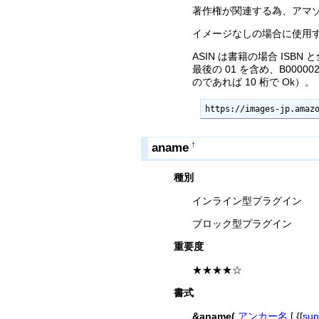
著作権が関連する為、アマ
イメージなしの場合に使用する画
ASIN は書籍の場合 I
最後の 01 を含め、B000
のであれば 10 桁で Ok）。
https://images-jp.amaz
aname
†
種別
インライン型プラグイン
ブロック型プラグイン
重要度
★★★★☆
書式
&aname(
アンカー名
[,{[
sup