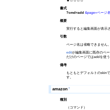
★☆☆☆☆
書式
?cmd=add
&page=ページ
概要
実行すると編集画面が表示
引数
ページ名は省略できません
edit
が編集画面に既存のペー
だけのページではaddを使
備考
もともとデフォルトのskin
す。
amazon
†
種別
（コマンド）