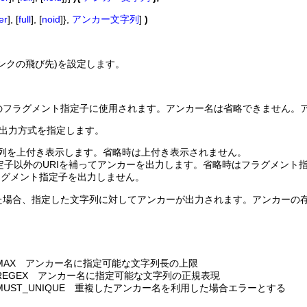
er
], [
full
], [
noid
]},
アンカー文字列
]
)
ンクの飛び先)を設定します。
のフラグメント指定子に使用されます。アンカー名は省略できません。
アンカーの出力方式を指定します。
ー文字列を上付き表示します。省略時は上付き表示されません。
ント指定子以外のURIを補ってアンカーを出力します。省略時はフラグメン
にフラグメント指定子を出力しません。
た場合、指定した文字列に対してアンカーが出力されます。アンカーの
_ID_MAX アンカー名に指定可能な文字列長の上限
_ID_REGEX アンカー名に指定可能な文字列の正規表現
ID_MUST_UNIQUE 重複したアンカー名を利用した場合エラーとする