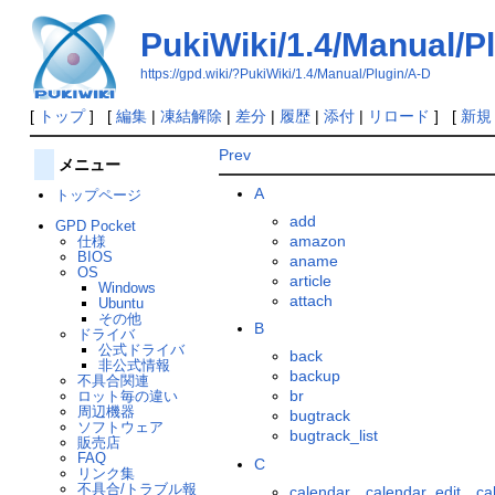
PukiWiki/1.4/Manual/P
https://gpd.wiki/?PukiWiki/1.4/Manual/Plugin/A-D
[
トップ
] [
編集
|
凍結解除
|
差分
|
履歴
|
添付
|
リロード
] [
新規
Prev
メニュー
A
トップページ
add
GPD Pocket
amazon
仕様
BIOS
aname
OS
article
Windows
attach
Ubuntu
その他
B
ドライバ
公式ドライバ
back
非公式情報
backup
不具合関連
br
ロット毎の違い
周辺機器
bugtrack
ソフトウェア
bugtrack_list
販売店
FAQ
C
リンク集
不具合/トラブル報
calendar、calendar_edit、ca