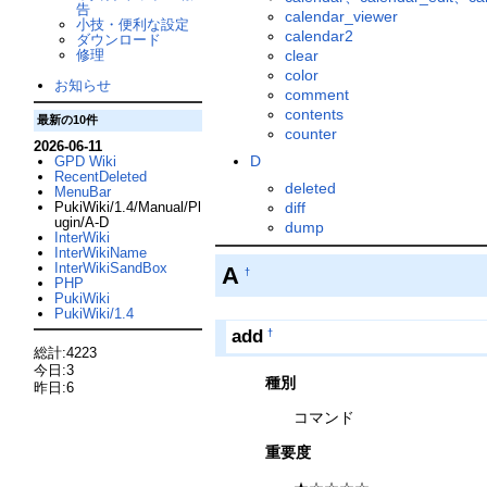
告
calendar_viewer
小技・便利な設定
calendar2
ダウンロード
clear
修理
color
お知らせ
comment
contents
最新の10件
counter
2026-06-11
D
GPD Wiki
RecentDeleted
deleted
MenuBar
PukiWiki/1.4/Manual/Pl
diff
ugin/A-D
dump
InterWiki
InterWikiName
InterWikiSandBox
A
†
PHP
PukiWiki
PukiWiki/1.4
add
†
総計:4223
今日:3
種別
昨日:6
コマンド
重要度