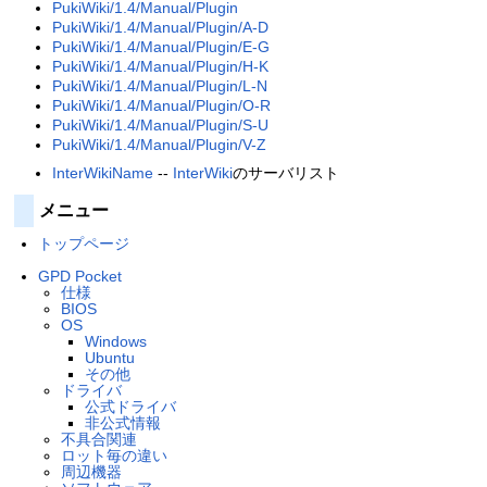
PukiWiki/1.4/Manual/Plugin
PukiWiki/1.4/Manual/Plugin/A-D
PukiWiki/1.4/Manual/Plugin/E-G
PukiWiki/1.4/Manual/Plugin/H-K
PukiWiki/1.4/Manual/Plugin/L-N
PukiWiki/1.4/Manual/Plugin/O-R
PukiWiki/1.4/Manual/Plugin/S-U
PukiWiki/1.4/Manual/Plugin/V-Z
InterWikiName
--
InterWiki
のサーバリスト
メニュー
トップページ
GPD Pocket
仕様
BIOS
OS
Windows
Ubuntu
その他
ドライバ
公式ドライバ
非公式情報
不具合関連
ロット毎の違い
周辺機器