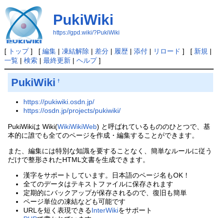
PukiWiki
https://gpd.wiki/?PukiWiki
[
トップ
] [
編集
|
凍結解除
|
差分
|
履歴
|
添付
|
リロード
] [
新規
|
一覧
|
検索
|
最終更新
|
ヘルプ
]
PukiWiki
†
https://pukiwiki.osdn.jp/
https://osdn.jp/projects/pukiwiki/
PukiWikiは Wiki(
WikiWikiWeb
) と呼ばれているもののひとつで、基
本的に誰でも全てのページを作成・編集することができます。
また、編集には特別な知識を要することなく、簡単なルールに従う
だけで整形されたHTML文書を生成できます。
漢字をサポートしています。日本語のページ名もOK！
全てのデータはテキストファイルに保存されます
定期的にバックアップが保存されるので、復旧も簡単
ページ単位の凍結なども可能です
URLを短く表現できる
InterWiki
をサポート