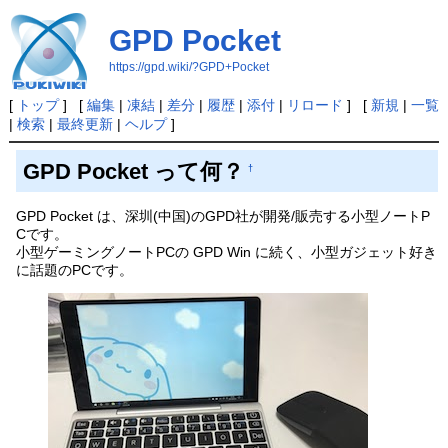
GPD Pocket
https://gpd.wiki/?GPD+Pocket
[
トップ
] [
編集
|
凍結
|
差分
|
履歴
|
添付
|
リロード
] [
新規
|
一覧
|
検索
|
最終更新
|
ヘルプ
]
GPD Pocket って何？
†
GPD Pocket は、深圳(中国)のGPD社が開発/販売する小型ノートP
Cです。
小型ゲーミングノートPCの GPD Win に続く、小型ガジェット好き
に話題のPCです。